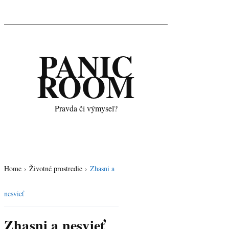
PANIC
ROOM
Pravda či výmysel?
Home
›
Životné prostredie
›
Zhasni a
nesvieť
Zhasni a nesvieť