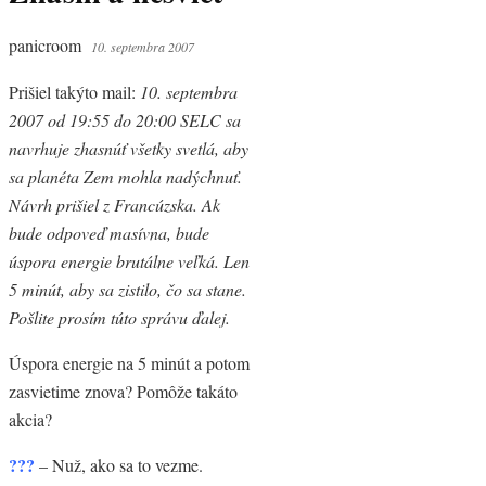
panicroom
10. septembra 2007
Prišiel takýto mail:
10. septembra
2007 od 19:55 do 20:00 SELC sa
navrhuje zhasnúť všetky svetlá, aby
sa planéta Zem mohla nadýchnuť.
Návrh prišiel z Francúzska. Ak
bude odpoveď masívna, bude
úspora energie brutálne veľká. Len
5 minút, aby sa zistilo, čo sa stane.
Pošlite prosím túto správu ďalej.
Úspora energie na 5 minút a potom
zasvietime znova? Pomôže takáto
akcia?
???
– Nuž, ako sa to vezme.