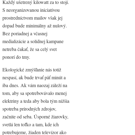
Každý ušetrený kilowatt za to stojí.
S neorganizovanou iniciatívou
prostredníctvom mailov však jej
dopad bude minimálny až nulový.
Bez poriadnej a včasnej
medializácie a solídnej kampane
netreba čakať, že sa celý svet
ponorí do tmy.
Ekologické zmýšľanie nás totiž
nespasí, ak bude trvať päť minút a
iba dnes. Ak vám naozaj záleží na
tom, aby sa spotrebovávalo menej
elektriny a teda aby bola tým nižšia
spotreba prírodných zdrojov,
začnite od seba. Úsporné žiarovky,
svetlá len toľko a tam, kde ich
potrebujeme, žiaden televízor ako