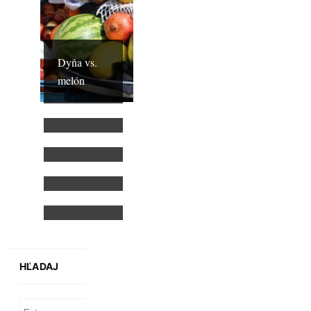
Dyňa vs.
melón
Kľúčový
omyl
E-cigarety
A zase tá
rakovina!
Stopy na
Mesiaci
HĽADAJ